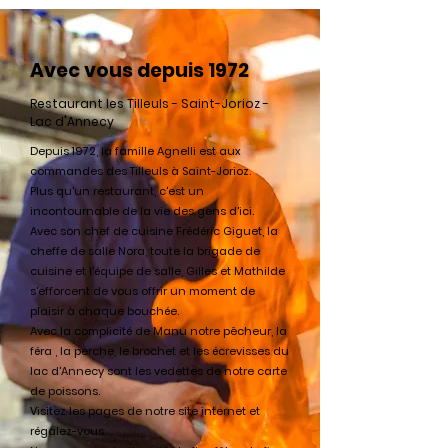
Avec vous depuis 1972
Restaurant les Tilleuls - Saint-Jorioz -
Lac d'Annecy
Depuis 1972, la famille Agnelli est aux
commandes des Tilleuls à Saint-Jorioz.
Plus qu'un restaurant, c'est un
incontournable de la vie des gens d'ici.
Avec son chef de cuisine Frédéric
Giguet, la
cheffe de salle Nora, toute la brigade de
cuisine et l'équipe de salle, Gilles et Mathilde
s'efforcent de vous offrir un moment de
plaisir à chaque bouchée.
Avec la complicité de Manu notre pêcheur, la
féra , la perche, le brochet et les écrevisses du
lac d'Annecy sont les vedettes de notre carte
de poissons.
Visitez les pages de notre site internet et
régalez-vous.