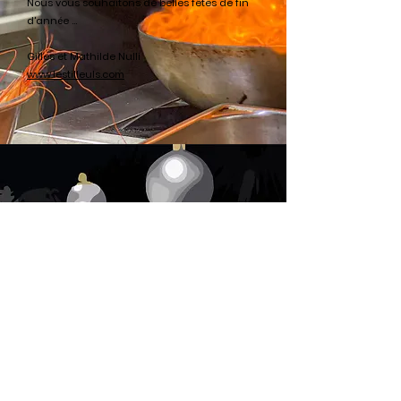
Nous vous souhaitons de belles fêtes de fin
d'année ...
Gilles et Mathilde Nulli
www.lestilleuls.com
Nous contacter
04 50 68 60 19
infos@lestilleuls.com
Adresse