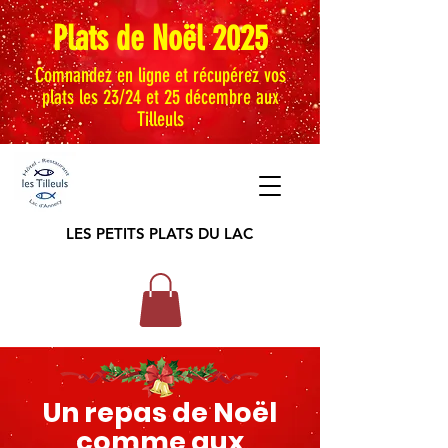
Plats de Noël 2025
Comnandez en ligne et récupérez vos
plats les 23/24 et 25 décembre aux
Tilleuls
LES PETITS
PLATS DU LAC
Un repas de Noël
comme aux